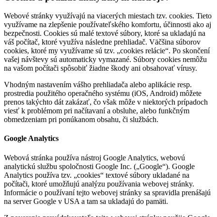
Webové stránky využívajú na viacerých miestach tzv. cookies. Tieto
využívame na zlepšenie používateľského komfortu, účinnosti ako aj
bezpečnosti. Cookies sú malé textové súbory, ktoré sa ukladajú na
váš počítač, ktoré využíva následne prehliadač. Väčšina súborov
cookies, ktoré my využívame sú tzv. „cookies relácie“. Po skončení
vašej návštevy sú automaticky vymazané. Súbory cookies nemôžu
na vašom počítači spôsobiť žiadne škody ani obsahovať vírusy.
Vhodným nastavením vášho prehliadača alebo aplikácie resp.
prostredia použitého operačného systému (iOS, Android) môžete
prenos takýchto dát zakázať, čo však môže v niektorých prípadoch
viesť k problémom pri načítavaní a obsluhe, alebo funkčným
obmedzeniam pri ponúkanom obsahu, či službách.
Google Analytics
Webová stránka používa nástroj Google Analytics, webovú
analytickú službu spoločnosti Google Inc. („Google“). Google
Analytics používa tzv. „cookies“ textové súbory ukladané na
počítači, ktoré umožňujú analýzu používania webovej stránky.
Informácie o používaní tejto webovej stránky sa spravidla prenášajú
na server Google v USA a tam sa ukladajú do pamäti.