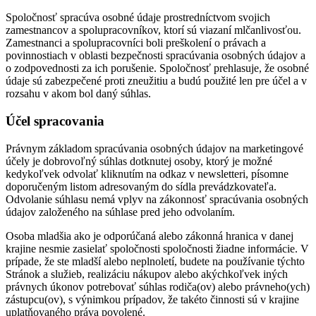
Spoločnosť spracúva osobné údaje prostredníctvom svojich
zamestnancov a spolupracovníkov, ktorí sú viazaní mlčanlivosťou.
Zamestnanci a spolupracovníci boli preškolení o právach a
povinnostiach v oblasti bezpečnosti spracúvania osobných údajov a
o zodpovednosti za ich porušenie. Spoločnosť prehlasuje, že osobné
údaje sú zabezpečené proti zneužitiu a budú použité len pre účel a v
rozsahu v akom bol daný súhlas.
Účel spracovania
Právnym základom spracúvania osobných údajov na marketingové
účely je dobrovoľný súhlas dotknutej osoby, ktorý je možné
kedykoľvek odvolať kliknutím na odkaz v newsletteri, písomne
doporučeným listom adresovaným do sídla prevádzkovateľa.
Odvolanie súhlasu nemá vplyv na zákonnosť spracúvania osobných
údajov založeného na súhlase pred jeho odvolaním.
Osoba mladšia ako je odporúčaná alebo zákonná hranica v danej
krajine nesmie zasielať spoločnosti spoločnosti žiadne informácie. V
prípade, že ste mladší alebo neplnoletí, budete na používanie týchto
Stránok a služieb, realizáciu nákupov alebo akýchkoľvek iných
právnych úkonov potrebovať súhlas rodiča(ov) alebo právneho(ych)
zástupcu(ov), s výnimkou prípadov, že takéto činnosti sú v krajine
uplatňovaného práva povolené.