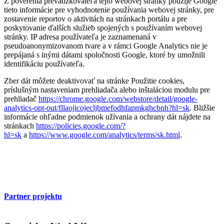
Z poverenia prevádzkovateľa tejto webovej stránky použije Google
tieto informácie pre vyhodnotenie používania webovej stránky, pre
zostavenie reportov o aktivitách na stránkach portálu a pre
poskytovanie ďalších služieb spojených s používaním webovej
stránky. IP adresa používateľa je zaznamenaná v
pseudoanonymizovanom tvare a v rámci Google Analytics nie je
prepájaná s inými dátami spoločnosti Google, ktoré by umožnili
identifikáciu používateľa.
Zber dát môžete deaktivovať na stránke Použitie cookies,
príslušným nastaveniam prehliadača alebo inštaláciou modulu pre
prehliadač
https://chrome.google.com/webstore/detail/google-
analytics-opt-out/fllaojicojecljbmefodhfapmkghcbnh?hl=sk
. Bližšie
informácie ohľadne podmienok užívania a ochrany dát nájdete na
stránkach
https://policies.google.com/?
hl=sk
a
https://www.google.com/analytics/terms/sk.html
.
Partner projektu