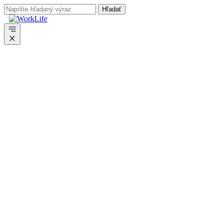
Preskočiť
na
obsah
Menu