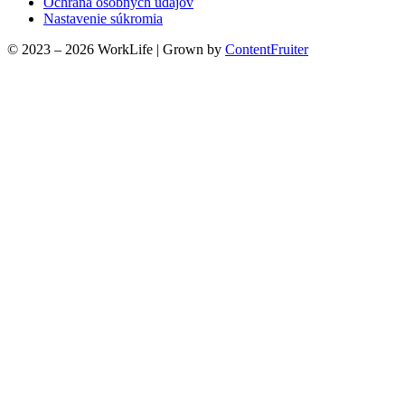
Ochrana osobných údajov
Nastavenie súkromia
© 2023 – 2026 WorkLife
|
Grown by
ContentFruiter
Clos
this
modu
Nájdite svoj work-life balans