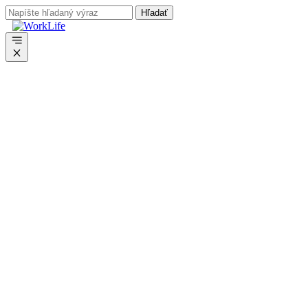
Preskočiť
na
obsah
Menu