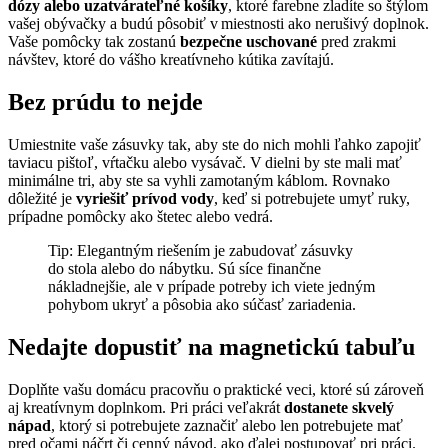
dózy alebo uzatvárateľné košíky
, ktoré farebne zladíte so štýlom
vašej obývačky a budú pôsobiť v miestnosti ako nerušivý doplnok.
Vaše pomôcky tak zostanú
bezpečne uschované
pred zrakmi
návštev, ktoré do vášho kreatívneho kútika zavítajú.
Bez prúdu to nejde
Umiestnite vaše zásuvky tak, aby ste do nich mohli ľahko zapojiť
taviacu pištoľ, vŕtačku alebo vysávač. V dielni by ste mali mať
minimálne tri, aby ste sa vyhli zamotaným káblom. Rovnako
dôležité je
vyriešiť prívod vody
, keď si potrebujete umyť ruky,
prípadne pomôcky ako štetec alebo vedrá.
Tip: Elegantným riešením je zabudovať zásuvky
do stola alebo do nábytku. Sú síce finančne
nákladnejšie, ale v prípade potreby ich viete jedným
pohybom ukryť a pôsobia ako súčasť zariadenia.
Nedajte dopustiť na magnetickú tabuľu
Doplňte vašu domácu pracovňu o praktické veci, ktoré sú zároveň
aj kreatívnym doplnkom. Pri práci veľakrát
dostanete skvelý
nápad
, ktorý si potrebujete zaznačiť alebo len potrebujete mať
pred očami náčrt či cenný návod, ako ďalej postupovať pri práci.