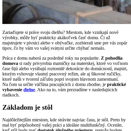
Zariaďujete si práve svoju dielňu? Miestom, kde vznikajú nové
výrobky, môže byť prakticky akákoľvek časť domu. Či už
majstrujete v pivnici alebo v obývačke, zozbierali sme pre vás zopár
tipov, čo by vám vo vašej svätyni určite chýbať nemalo.
Práca z domu naberá za posledné roky na popularite.
Z pohodlia
domova
si rady privyrobia mamičky na materskej, ktoré vo voľnom
čase šijú alebo vyrábajú roztomilé dekorácie do domácností, majstri,
ktorým vyhovuje vlastný pracovný režim, ale aj šikovné ručičky,
ktoré našli v tvorení záľubu popri svojom hlavnom zamestnaní.
Na čom sa určite väčšina pracujúcich z domu zhodne, je
praktické
vybavenie
dielne
. Ako na to, vám prezradíme v nasledujúcich
riadkoch.
Základom je stôl
Najdôležitejším miestom, kde strávite najviac času, je stôl. Preto by
mal byť pripôsobený vašej práci a ideálne multifunkčný. Oceníte,
keď stôl bude mať
dostatok úložného priestoru
, pretože budete