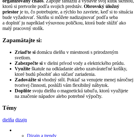
organizovaný chaos
. Zapojte fantáziu a vybavte svoj kútik skriňou,
ktorú si pretvoríte podľa svojich predstáv.
Obrovský úložný
priestor
je to, čo potrebujete, a rýchlo ho zavriete, keď si to situácia
bude vyžadovať. Skriňu si môžete nadizajnovať podľa seba
a doplniť ju napríklad výsuvnou poličkou, ktorá bude slúžiť ako
malý pracovný stolík.
Zapamätajte si:
Zriaďte si
domácu dielňu v miestnosti s prirodzeným
svetlom.
Zabezpečte si
v dielni prívod vody a elektrického prúdu.
Využite
škatule na odkladanie alebo uzatvárateľné košíky,
ktoré budú pôsobiť ako súčasť zariadenia.
Zadovážte si
vhodný stôl. Pokiaľ sa venujete menej náročnej
tvorivej činnosti, poslúži vám flexibilný nábytok.
Doplňte
svoju dielňu o magnetickú tabuľu, ktorú využijete
na značenie nápadov alebo potrebné výpočty.
Témy
dielňa
dizajn
Dizajn a trendy