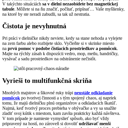
V takýchto situáciách
sa v dielni nezaobídete bez magnetickej
tabule
. Môžete si na ňu značiť, počítať, pripínať… Vaše myšlienky,
na ktoré by ste neradi zabudli, sa tak už nestratia.
Čistota je nevyhnutná
Pri práci v dielničke nikdy neviete, kedy sa stane nehoda a vylejete
na zem farbu alebo rozbijete sklo. Vyčleňte si v skrinke miesto
na
prvú pomoc v podobe čistiacich prostriedkov a pomôcok
.
Majte na rýchly zásah k dispozícii vedro, mop, metlu, handričky,
vysávač a sadu prostriedkov na odstránenie nečistôt.
Vyrieši to multifunkčná skriňa
Mnohých majstrov a šikovné ruky trápi
neustále odkladanie
pomôcok
po tvorivej činnosti a s tým spojený chaos, aj napriek
tomu, že majú dielničku plnú organizérov a odkladacích škatúľ.
Najmä, keď tvorivý proces prebieha v obývačke a vy sa snažíte
zladiť svoj kútik s miestom, kam zavíta prakticky každá návšteva.
V tom prípade je namieste vymyslieť spôsob, ako byť vždy
pripravený na hostí, no zároveň si dovoliť
udržiavať menší