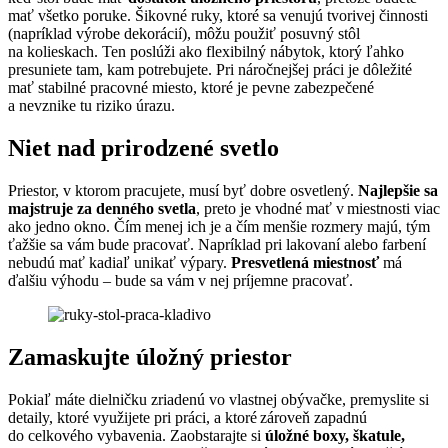
mať všetko poruke. Šikovné ruky, ktoré sa venujú tvorivej činnosti
(napríklad výrobe dekorácií), môžu použiť posuvný stôl
na kolieskach. Ten poslúži ako flexibilný nábytok, ktorý ľahko
presuniete tam, kam potrebujete. Pri náročnejšej práci je dôležité
mať stabilné pracovné miesto, ktoré je pevne zabezpečené
a nevznike tu riziko úrazu.
Niet nad prirodzené svetlo
Priestor, v ktorom pracujete, musí byť dobre osvetlený.
Najlepšie sa
majstruje za denného svetla
, preto je vhodné mať v miestnosti viac
ako jedno okno. Čím menej ich je a čím menšie rozmery majú, tým
ťažšie sa vám bude pracovať. Napríklad pri lakovaní alebo farbení
nebudú mať kadiaľ unikať výpary.
Presvetlená miestnosť
má
ďalšiu výhodu – bude sa vám v nej príjemne pracovať.
Zamaskujte úložný priestor
Pokiaľ máte dielničku zriadenú vo vlastnej obývačke, premyslite si
detaily, ktoré využijete pri práci, a ktoré zároveň zapadnú
do celkového vybavenia. Zaobstarajte si
úložné boxy, škatule,