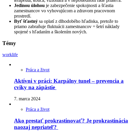
terapeuta, kouča, vizionára a v neposlednom rade priateľa.
Jedinou úlohou
je zabezpečenie spokojnosti a šťastia
zamestnancov vo vyhovujúcom a zdravom pracovnom
prostredí.
Byť šťastný
sa oplatí z dlhodobého hľadiska, pretože to
priamo zabraňuje fluktuácii zamestnancov = šetrí náklady
spojené s hľadaním a školením nových.
Témy
worklife
Práca a život
Aktívni v práci: Karpálny tunel – prevencia a
cviky na zápästie
7. marca 2024
Práca a život
Ako prestať prokrastinovať? Je prokrastinácia
naozaj nepriateľ?