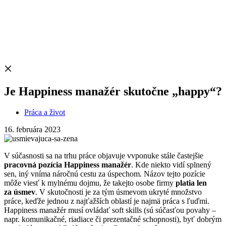
Je Happiness manažér skutočne „happy“?
Práca a život
16. februára 2023
V súčasnosti sa na trhu práce objavuje vvponuke stále častejšie
pracovná pozícia Happiness manažér
. Kde niekto vidí splnený
sen, iný vníma náročnú cestu za úspechom. Názov tejto pozície
môže viesť k mylnému dojmu, že takejto osobe firmy
platia len
za úsmev
. V skutočnosti je za tým úsmevom ukryté množstvo
práce, keďže jednou z najťažších oblastí je najmä práca s ľuďmi.
Happiness manažér musí ovládať soft skills (sú súčasťou povahy –
napr. komunikačné, riadiace či prezentačné schopnosti), byť dobrým