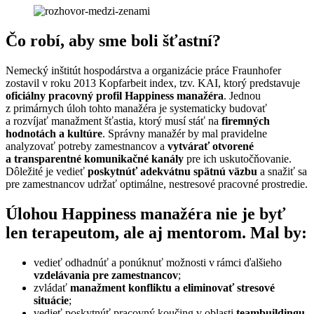
Čo robí, aby sme boli šťastní?
Nemecký inštitút hospodárstva a organizácie práce Fraunhofer
zostavil v roku 2013 Kopfarbeit index, tzv. KAI, ktorý predstavuje
oficiálny pracovný profil Happiness manažéra
. Jednou
z primárnych úloh tohto manažéra je systematicky budovať
a rozvíjať manažment šťastia, ktorý musí stáť na
firemných
hodnotách a kultúre
. Správny manažér by mal pravidelne
analyzovať potreby zamestnancov a
vytvárať otvorené
a transparentné komunikačné kanály
pre ich uskutočňovanie.
Dôležité je vedieť
poskytnúť adekvátnu spätnú väzbu
a snažiť sa
pre zamestnancov udržať optimálne, nestresové pracovné prostredie.
Úlohou Happiness manažéra nie je byť
len terapeutom, ale aj mentorom. Mal by:
vedieť odhadnúť a ponúknuť možnosti v rámci ďalšieho
vzdelávania pre zamestnancov
;
zvládať
manažment konfliktu a eliminovať stresové
situácie
;
vedieť poskytnúť pracovný koučing v oblasti
teambuildingu,