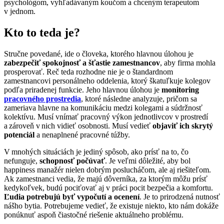
psychológom, vyhľadávaným koučom a chceným terapeutom
v jednom.
Kto to teda je?
Stručne povedané, ide o človeka, ktorého hlavnou úlohou je
zabezpečiť spokojnosť a šťastie zamestnancov
, aby firma mohla
prosperovať. Reč teda rozhodne nie je o štandardnom
zamestnancovi personálneho oddelenia, ktorý škatuľkuje kolegov
podľa priradenej funkcie. Jeho hlavnou úlohou je
monitoring
pracovného prostredia
, ktoré následne analyzuje, pričom sa
zameriava hlavne na komunikáciu medzi kolegami a súdržnosť
kolektívu. Musí vnímať pracovný výkon jednotlivcov v prostredí
a zároveň v nich vidieť osobnosti. Musí vedieť
objaviť ich skrytý
potenciál
a nenaplnené pracovné túžby.
V mnohých situáciách je jediný spôsob, ako prísť na to, čo
nefunguje,
schopnosť počúvať
. Je veľmi dôležité, aby bol
happiness manažér nielen dobrým poslucháčom, ale aj riešiteľom.
Ak zamestnanci vedia, že majú dôverníka, za ktorým môžu prísť
kedykoľvek, budú pociťovať aj v práci pocit bezpečia a komfortu.
Ľudia potrebujú byť vypočutí a ocenení
. Je to prirodzená nutnosť
nášho bytia. Potrebujeme vedieť, že existuje niekto, kto nám dokáže
ponúknuť aspoň čiastočné riešenie aktuálneho problému.