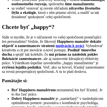
osobnostného rozvoja
, správneho
time manažmentu
;
sa vedieť venovať aj osvete ohľadom
zdravého životného
štýlu a ekológie
, ktorá s ním priamo súvisí, a snažiť sa tak
dosiahnuť spokojnosť celej spoločnosti.
Chcete byť „happy“?
Stále si myslíte, že je v súčasnosti vo vašej spoločnosti postačujúci
len personalista? Vedzte, že šikovný
Happiness manažér dokáže
objaviť u zamestnancov stratenú
motiváciu k práci
. Vybudovať
kreativitu a cit pre inovácie a nové postupy.
Posilniť tímového
ducha
a spojiť tak kolektív, čo
má priamo za následok pokles
fluktuácie zamestnancov
, ale aj zastavenie klesajúcej efektivity
práce. Výsledkom úspešne zavedeného „happy manažmentu“ je
zvýšená lojalita podniku
. Veď, ako sa hovorí, šťastný zamestnanec
sa rovná prosperujúcej spoločnosti. A tu to platí doslova.
Pamätajte si:
Byť Happiness manažérom
neznamená len byť šťastný. Je
to iba časť práce.
Dobrý Happiness manažér
je „namiešaný“ v nasledujúcom
optimálnom pomere: pozostáva z kombinácie psychológa,