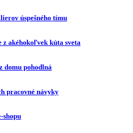
ilierov úspešného tímu
 z akéhokoľvek kúta sveta
a z domu pohodlná
ich pracovné návyky
e-shopu