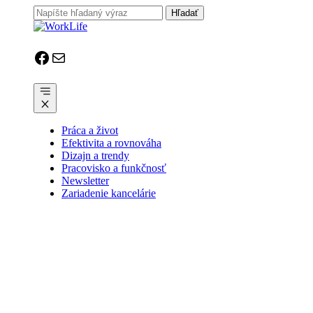
Preskočiť
na
obsah
Facebook
Mail
Menu
Práca a život
Efektivita a rovnováha
Dizajn a trendy
Pracovisko a funkčnosť
Newsletter
Zariadenie kancelárie