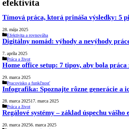
efektivita
Tímová práca, ktorá prináša výsledky: 5 p
28. mája 2025
Kategórie
Efektivita a rovnováha
Digitálny nomád: výhody a nevýhody práce
7. apríla 2025
Kategórie
Práca a život
Home office setup: 7 tipov, aby bola prác
29. marca 2025
Kategórie
Pracovisko a funkčnosť
Infografika: Spoznajte rôzne generácie a 
28. marca 2025
17. marca 2025
Kategórie
Práca a život
Regálové systémy – základ úspechu vášho 
20. marca 2025
6. marca 2025