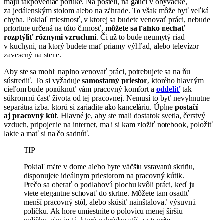
majú takpovediac poruke. Na posteli, na gauči v obývačke,
za jedálenským stolom alebo na záhrade. To však môže byť veľká
chyba. Pokiaľ miestnosť, v ktorej sa budete venovať práci, nebude
prioritne určená na túto činnosť,
môžete sa ľahko nechať
rozptýliť rôznymi vzruchmi
. Či už to bude neumytý riad
v kuchyni, na ktorý budete mať priamy výhľad, alebo televízor
zavesený na stene.
Aby ste sa mohli naplno venovať práci, potrebujete sa na ňu
sústrediť. To si vyžaduje
samostatný priestor
, ktorého hlavným
cieľom bude ponúknuť vám pracovný komfort a
oddeliť
tak
súkromnú časť života od tej pracovnej. Nemusí to byť nevyhnutne
separátna izba, ktorú si zariadite ako kanceláriu. Úplne
postačí
aj pracovný kút
. Hlavné je, aby ste mali dostatok svetla, čerstvý
vzduch, pripojenie na internet, mali si kam zložiť notebook, položiť
lakte a mať si na čo sadnúť.
TIP
Pokiaľ máte v dome alebo byte väčšiu vstavanú skriňu,
disponujete ideálnym priestorom na pracovný kútik.
Prečo sa oberať o podlahovú plochu kvôli práci, keď ju
viete elegantne schovať do skrine. Môžete tam osadiť
menší pracovný stôl, alebo skúsiť nainštalovať výsuvnú
poličku. Ak hore umiestnite o polovicu menej širšiu
poličku, ako je tá, ktorá nahrádza stôl, vytvoríte