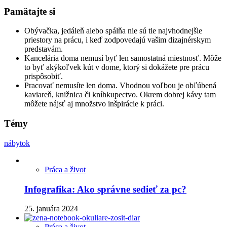
Pamätajte si
Obývačka, jedáleň alebo spálňa nie sú tie najvhodnejšie
priestory na prácu, i keď zodpovedajú vašim dizajnérskym
predstavám.
Kancelária doma nemusí byť len samostatná miestnosť. Môže
to byť akýkoľvek kút v dome, ktorý si dokážete pre prácu
prispôsobiť.
Pracovať nemusíte len doma. Vhodnou voľbou je obľúbená
kaviareň, knižnica či kníhkupectvo. Okrem dobrej kávy tam
môžete nájsť aj množstvo inšpirácie k práci.
Témy
nábytok
Práca a život
Infografika: Ako správne sedieť za pc?
25. januára 2024
Práca a život