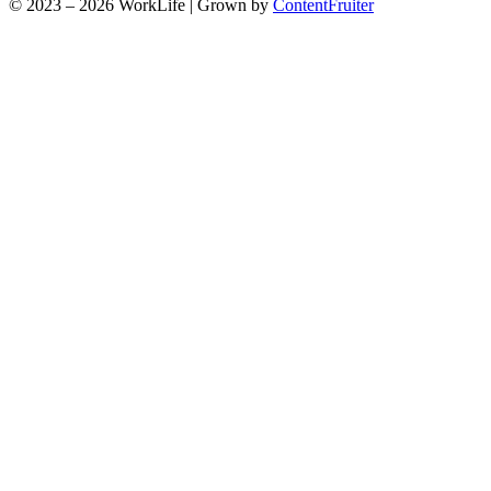
© 2023 – 2026 WorkLife
|
Grown by
ContentFruiter
Clos
this
modu
Nájdite svoj work-life balans
Pravidelný súhrn zaujímavých informácií, ktoré vám
pomôžu nájsť rovnováhu medzi prácou a súkromím.
Nebude chýbať ani dávka inšpirácie v podobe