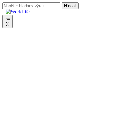
Preskočiť
na
obsah
Menu