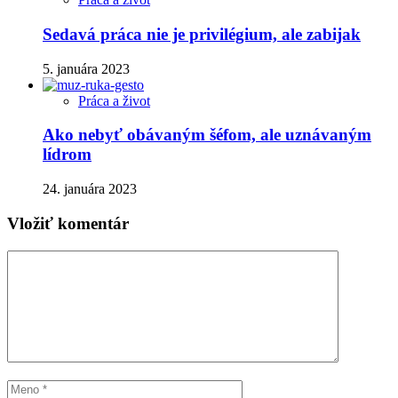
Sedavá práca nie je privilégium, ale zabijak
5. januára 2023
Práca a život
Ako nebyť obávaným šéfom, ale uznávaným
lídrom
24. januára 2023
Vložiť komentár
Komentár
Meno
Email