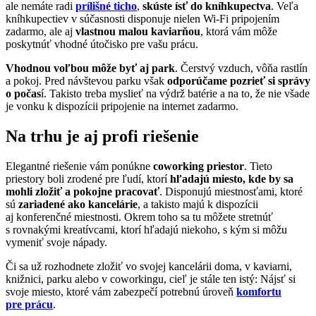
ale nemáte radi
prílišné ticho
,
skúste ísť do kníhkupectva
. Veľa
kníhkupectiev v súčasnosti disponuje nielen Wi-Fi pripojením
zadarmo, ale aj
vlastnou malou kaviarňou
, ktorá vám môže
poskytnúť vhodné útočisko pre vašu prácu.
Vhodnou voľbou môže byť aj park
. Čerstvý vzduch, vôňa rastlín
a pokoj. Pred návštevou parku však
odporúčame pozrieť si správy
o počas
í. Takisto treba myslieť na výdrž batérie a na to, že nie všade
je vonku k dispozícii pripojenie na internet zadarmo.
Na trhu je aj profi riešenie
Elegantné riešenie vám ponúkne
coworking priestor
. Tieto
priestory boli zrodené pre ľudí, ktorí
hľadajú miesto, kde by sa
mohli zložiť a pokojne pracovať
. Disponujú miestnosťami, ktoré
sú
zariadené ako kancelárie
, a takisto majú k dispozícii
aj konferenčné miestnosti. Okrem toho sa tu môžete stretnúť
s rovnakými kreatívcami, ktorí hľadajú niekoho, s kým si môžu
vymeniť svoje nápady.
Či sa už rozhodnete zložiť vo svojej kancelárii doma, v kaviarni,
knižnici, parku alebo v coworkingu, cieľ je stále ten istý: Nájsť si
svoje miesto, ktoré vám zabezpečí potrebnú úroveň
komfortu
pre prácu
.