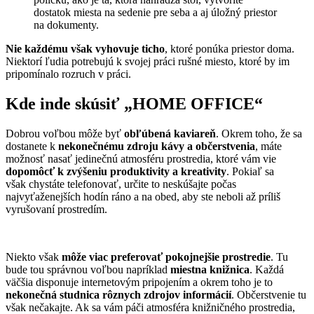
dostatok miesta na sedenie pre seba a aj úložný priestor
na dokumenty.
Nie každému však vyhovuje ticho
, ktoré ponúka priestor doma.
Niektorí ľudia potrebujú k svojej práci rušné miesto, ktoré by im
pripomínalo rozruch v práci.
Kde inde skúsiť „HOME OFFICE“
Dobrou voľbou môže byť
obľúbená kaviareň
. Okrem toho, že sa
dostanete k
nekonečnému zdroju kávy a občerstvenia
, máte
možnosť nasať jedinečnú atmosféru prostredia, ktoré vám vie
dopomôcť k zvýšeniu produktivity a kreativity
. Pokiaľ sa
však chystáte telefonovať, určite to neskúšajte počas
najvyťaženejších hodín ráno a na obed, aby ste neboli až príliš
vyrušovaní prostredím.
Niekto však
môže viac preferovať pokojnejšie prostredie
. Tu
bude tou správnou voľbou napríklad
miestna knižnica
. Každá
väčšia disponuje internetovým pripojením a okrem toho je to
nekonečná studnica rôznych zdrojov informácií
. Občerstvenie tu
však nečakajte. Ak sa vám páči atmosféra knižničného prostredia,