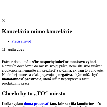
Kancelária mimo kancelárie
Práca a život
11. apríla 2023
Práca z domu
má určite nespochybniteľné množstvo výhod
.
Nemusíte dochádzať do miesta svojej práce, nemusíte skôr vstávať
a dokonca sa nemusíte ani prezliecť z pyžama, ak vám to vyhovuje.
Na druhej strane sa však prejavujú aj
negatíva
, akým môže byť
monotónnosť prostredia
, ktorá určite neprispieva k rastu
produktivity práce.
Chcelo by to „TO“ miesto
Ľudia zvyknú
doma pracovať
tam, kde sa cítia komfortne
a čo